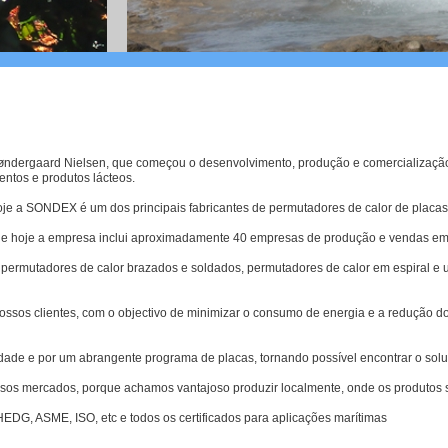
ndergaard Nielsen, que começou o desenvolvimento, produção e comercialização
mentos e produtos lácteos.
oje a SONDEX é um dos principais fabricantes de permutadores de calor de placa
 e hoje a empresa inclui aproximadamente 40 empresas de produção e vendas em
 permutadores de calor brazados e soldados, permutadores de calor em espiral e 
os clientes, com o objectivo de minimizar o consumo de energia e a redução dos 
ade e por um abrangente programa de placas, tornando possível encontrar o soluç
os mercados, porque achamos vantajoso produzir localmente, onde os produtos s
DG, ASME, ISO, etc e todos os certificados para aplicações marítimas