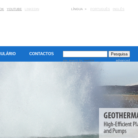
OK
YOUTUBE
LINKEDIN
LÍNGUA >
PORTUGUÊS
INGLÊS
ULÁRIO
CONTACTOS
site search
by
freefind
advanced