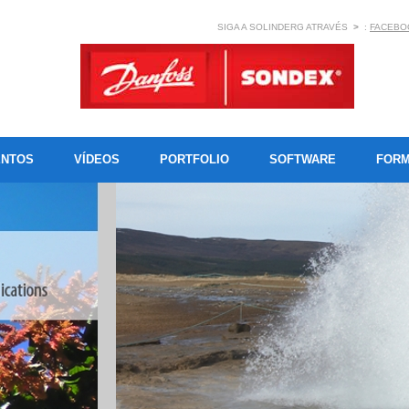
SIGA A SOLINDERG ATRAVÉS
>
:
FACEBO
NTOS
VÍDEOS
PORTFOLIO
SOFTWARE
FORM