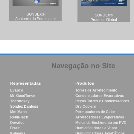
SONDEX®
SONDEX®
Anatomia do Permutador
Produtos Global
Navegação no Site
Representadas
Produtos
Evapco
Torres de Arrefecimento
Mr. GoodTower
Condensadores Evaorativos
Thermokey
Peças Torres e Condensadores
Sondex Danfoss
Dry Coolers
Met Mann
Permutadores de Calor
Refill-Tech
Arrefecedores Evaporativos
Devatec
Meios de Enchimento em PVC
Fisair
Humidificadores a Vapor
Kolmeks
Humidificadores Adiabáticos