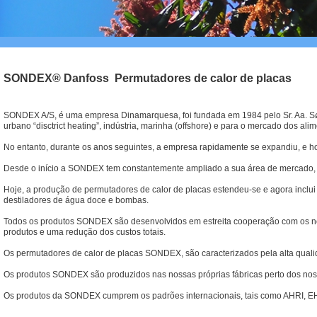
SONDEX® Danfoss Permutadores de calor de placas
SONDEX A/S, é uma empresa Dinamarquesa, foi fundada em 1984 pelo Sr. Aa. Sø
urbano “disctrict heating”, indústria, marinha (offshore) e para o mercado dos ali
No entanto, durante os anos seguintes, a empresa rapidamente se expandiu, e h
Desde o início a SONDEX tem constantemente ampliado a sua área de mercado,
Hoje, a produção de permutadores de calor de placas estendeu-se e agora inclui
destiladores de água doce e bombas.
Todos os produtos SONDEX são desenvolvidos em estreita cooperação com os noss
produtos e uma redução dos custos totais.
Os permutadores de calor de placas SONDEX, são caracterizados pela alta qualid
Os produtos SONDEX são produzidos nas nossas próprias fábricas perto dos noss
Os produtos da SONDEX cumprem os padrões internacionais, tais como AHRI, EHE